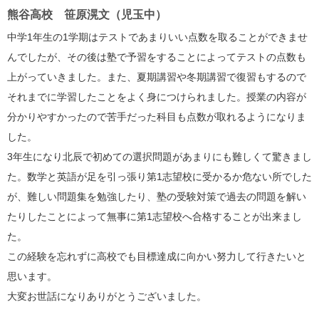
熊谷高校 笹原滉文（児玉中）
中学
1
年生の
1
学期はテストであまりいい点数を取ることができませ
んでしたが、その後は塾で予習をすることによってテストの点数も
上がっていきました。また、夏期講習や冬期講習で復習もするので
それまでに学習したことをよく身につけられました。授業の内容が
分かりやすかったので苦手だった科目も点数が取れるようになりま
した。
3
年生になり北辰で初めての選択問題があまりにも難しくて驚きまし
た。数学と英語が足を引っ張り第
1
志望校に受かるか危ない所でした
が、難しい問題集を勉強したり、塾の受験対策で過去の問題を解い
たりしたことによって無事に第
1
志望校へ合格することが出来まし
た。
この経験を忘れずに高校でも目標達成に向かい努力して行きたいと
思います。
大変お世話になりありがとうございました。