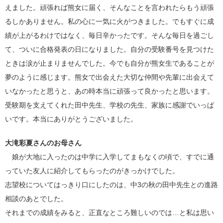
えました。頑張れば熊女に届く、そんなことを言われたらもう頑張
るしかありません。私の心に一気に火がつきました。でもすぐに成
績が上がるわけではなく、毎日辛かったです。そんな毎日を過ごし
て、ついに合格発表の日になりました。自分の受験番号を見つけた
ときは涙が止まりませんでした。今でも自分が熊女生であることが
夢のように感じます。熊女で出会えた大切な仲間や先輩に出会えて
いなかったと思うと、あの時本当に頑張って良かったと思います。
受験期を支えてくれた田中先生、学校の先生、家族に感謝でいっぱ
いです。本当にありがとうございました。
大滝彩夏さんのお母さん
娘が大地に入ったのは中学に入学してまもなくの頃で、すでに通
っていた友人に紹介してもらったのがきっかけでした。
志望校についてはっきり口にしたのは、中
3
の秋の田中先生との進路
相談のあとでした。
それまでの成績をみると、正直なところ難しいのでは…と私は思い