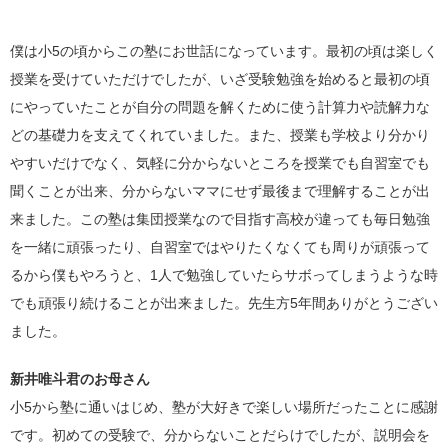
僕は小
5
の頃からこの塾にお世話になっています。最初の頃は楽しく
授業を受けていただけでしたが、いざ受験勉強を始めると最初の頃
にやっていたことが自分の問題を解くために使う計算力や読解力な
どの基礎力を支えてくれていました。また、授業も学校より分かり
やすいだけでなく、気軽に分からないところを授業でも自習室でも
聞くことが出来、分からないママにせず最後まで理解することが出
来ました。この塾は集団授業なので目指す高校が違っても毎日勉強
を一緒に頑張ったり、自習室ではやりたくなくても周りが頑張って
るから僕もやろうと、
1
人で勉強していたらサボってしまうような時
でも頑張り続けることが出来ました。先生方
5
年間ありがとうござい
ました。
新井唯斗君のお母さん
小
5
から塾に通いはじめ、塾が大好きで楽しい場所だったことに感謝
です。初めての受験で、分からないことだらけでしたが、説明会を