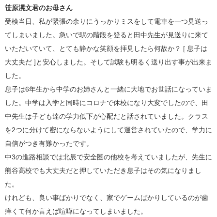
笹原滉文君のお母さん
受検当日、私が緊張の余りにうっかりミスをして電車を一つ見送っ
てしまいました。急いで駅の階段を登ると田中先生が見送りに来て
いただいていて、とても静かな笑顔を拝見したら何故か？ [ 息子は
大丈夫だ ]と安心しました。そして試験も明るく送り出す事が出来ま
した。
息子は6年生から中学のお姉さんと一緒に大地でお世話になっていま
した。中学は入学と同時にコロナで休校になり大変でしたので、田
中先生は子ども達の学力低下が心配だと話されていました。クラス
を2つに分けて密にならないようにして運営されていたので、学力に
自信がつき有難かったです。
中3の進路相談では北辰で安全圏の他校を考えていましたが、先生に
熊谷高校でも大丈夫だと押していただき息子はその気になりまし
た。
けれども、良い事ばかりでなく、家でゲームばかりしているのが歯
痒くて何か言えば喧嘩になってしまいました。