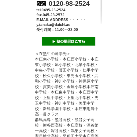
0120-98-2524
tel.0495-23-2524
fax.045-23-2572
E-MAIL ADDRESS・・・・・
y.tanaka@daichi.ac
受付時間：11:00～22:00
＜在塾生の通学先＞
本庄南小学校・本庄西小学校・本庄
東小学校・旭小学校・北泉小学校・
中央小学校・藤田小学校・仁手小学
校・松久小学校・東児玉小学校・共
和小学校・神川小学校・神保原小学
校・賀美小学校・金屋小学校本庄南
中学校・本庄東中学校・本庄西中学
校・上里中学校・上里北中学校・児
玉中学校・神川中学校・美里中学
校・新島学園中学校・本庄東附属中
高一貫クラス
群馬高専・熊谷高校・熊谷女子高
校・熊谷西高校・本庄高校・深谷第
一高校・深谷高校・鴻巣女子高校・
寄居城北高校・早稲田大学本庄高等