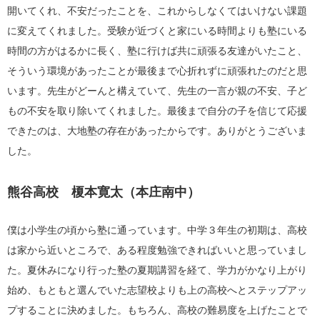
開いてくれ、不安だったことを、これからしなくてはいけない課題
に変えてくれました。受験が近づくと家にいる時間よりも塾にいる
時間の方がはるかに長く、塾に行けば共に頑張る友達がいたこと、
そういう環境があったことが最後まで心折れずに頑張れたのだと思
います。先生がどーんと構えていて、先生の一言が親の不安、子ど
もの不安を取り除いてくれました。最後まで自分の子を信じて応援
できたのは、大地塾の存在があったからです。ありがとうございま
した。
熊谷高校 榎本寛太（本庄南中）
僕は小学生の頃から塾に通っています。中学３年生の初期は、高校
は家から近いところで、ある程度勉強できればいいと思っていまし
た。夏休みになり行った塾の夏期講習を経て、学力がかなり上がり
始め、もともと選んでいた志望校よりも上の高校へとステップアッ
プすることに決めました。もちろん、高校の難易度を上げたことで