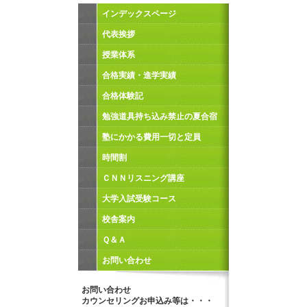
インデックスページ
代表挨拶
授業体系
合格実績・進学実績
合格体験記
勉強道具持ち込み禁止の夏合宿
塾にかかる費用一切と定員
時間割
ＣＮＮリスニング講座
大学入試受験コース
校舎案内
Ｑ＆Ａ
お問い合わせ
お問い合わせ
カウンセリングお申込み等は・・・