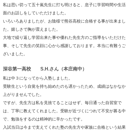
私は思い切って五十嵐先生に打ち明けると、息子に学習時間や生活
面のお話しをしていただけました。
いろいろありましたが、お陰様で熊谷高校に合格する事が出来まし
た。嬉しさで胸が震えました。
大地で繰り返し学習出来た事や優れた先生方のご指導をいただけた
事、そして先生の笑顔に心から感謝しております。本当に有難うご
ざいました。
深谷第一高校 S.H.さん（本庄南中）
私は中３になってから入塾しました。
受験生という自覚を持ち始めたのも遅かったため、成績はなかなか
上がりませんでした。
ですが、先生方は私を見捨てることはせず、毎日通った自習室で
は、丁寧に教えてくれました。受験が近づくにつれて不安が募る中
で、勉強をするのは精神的に辛かったです。
入試当日は今まで支えてくれた塾の先生方や家族に合格という結果