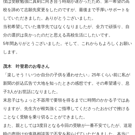
僕は受験勉強に真剣に向き合う時期が遅かったため、第一希望の高
校を諦めて志願先変更をしたのですが、最後まで手厚いサポートを
していただきました。ありがとうございました。
当初希望していた進学先ではなくなりましたが、全力で頑張り、自
分の選択は良かったのだと思える高校生活にしたいです。
5
年間ありがとうございました。そして、これからもよろしくお願い
します。
茂木 叶登君のお母さん
「楽しそう！いつか自分の子供を通わせたい」
25
年くらい前に私が
新聞の折込広告で大地を知ったときの感想です。その希望通り、息
子
3
人がお世話になりました。
末息子はちょっと不器用で要領を得るまでに時間のかかる子ではあ
りますが、先生方が根気強くご指導してくださったおかげで挫ける
ことなく受験を乗り切ることができました。
また、親としては
3
度目となる今回の受験が一番不安でしたが、送迎
時の声掛けや進路相談等で不安を和らげていただきました。本当に