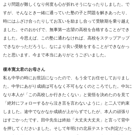
より問題が難しくなり何度も心が折れそうになったりしました。で
すが、そんなとき一緒に通っていた塾の子と問題を解きあったり、
時にはふざけ合ったりしてお互いを励まし合って受験期を乗り越え
ました。そのおかげで、無事第一志望の高校を合格することができ
ました。今思えば、この塾に通わなければ、高校をステップアップ
できなかっただろうし、なにより良い受験をすることができなかっ
たと思います。今まで本当にありがとうございました。
榎本寛太君のお母さん
私も中学の時にお世話になったので、もう全てお任せしておりまし
た。中学にあがり成績は可もなく不可もなくのところでした。中
3
に
なり本人が「この高校しか行きたくない」と覚悟を決めたのを見て
「絶対にフォローするから泣き言を言わないように」と二人で約束
しました。途中でなかなか成績が上がらずでしたが、本人の頑張り
はすごかったです。田中先生は終始「大丈夫大丈夫」と言って背中
を押してくださいました。そして年明けの北辰テストで
c
判定だった