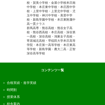
校・賀美小学校・金屋小学校本庄南
中学校・本庄東中学校・本庄西中学
校・上里中学校・上里北中学校・児
玉中学校・神川中学校・美里中学
校・新島学園中学校・本庄東附属中
高一貫クラス
群馬高専・熊谷高校・熊谷女子高
校・熊谷西高校・本庄高校・深谷第
一高校・深谷高校・鴻巣女子高校・
寄居城北高校・早稲田大学本庄高等
学院・本庄第一高等学校・本庄東高
等学校・新島学園・農大二高・正智
深谷高等学校
コンテンツ一覧
合格実績・進学実績
時間割
授業体系
校舎案内