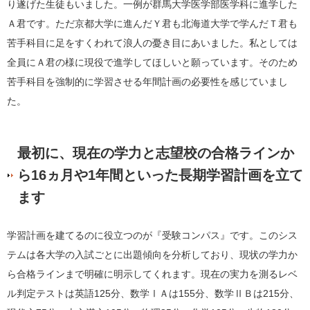
り遂げた生徒もいました。一例が群馬大学医学部医学科に進学した
Ａ君です。ただ京都大学に進んだＹ君も北海道大学で学んだＴ君も
苦手科目に足をすくわれて浪人の憂き目にあいました。私としては
全員にＡ君の様に現役で進学してほしいと願っています。そのため
苦手科目を強制的に学習させる年間計画の必要性を感じていまし
た。
最初に、現在の学力と志望校の合格ラインか
ら16ヵ月や1年間といった長期学習計画を立て
ます
学習計画を建てるのに役立つのが『受験コンパス』です。このシス
テムは各大学の入試ごとに出題傾向を分析しており、現状の学力か
ら合格ラインまで明確に明示してくれます。現在の実力を測るレベ
ル判定テストは英語125分、数学ⅠＡは155分、数学ⅡＢは215分、