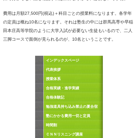
費用は月額27,500円(税込)＋科目ごとの授業料になります。各学年
の定員は概ね10名になります。それは塾生の中には群馬高専や早稲
田本庄高等学院のように大学入試が必要ない生徒もいるので、二人
三脚コースで面倒が見られるのが、10名ということです。
インデックスページ
代表挨拶
授業体系
合格実績・進学実績
合格体験記
勉強道具持ち込み禁止の夏合宿
塾にかかる費用一切と定員
時間割
ＣＮＮリスニング講座