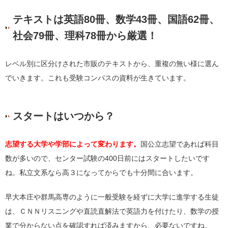
テキストは英語80冊、数学43冊、国語62冊、
社会79冊、理科78冊から厳選！
レベル別に区分けされた市販のテキストから、重複の無い様に選ん
でいきます。これも受験コンパスの資料が生きています。
スタートはいつから？
志望する大学や学部によって変わります。
国公立志望であれば科目
数が多いので、センター試験の400日前にはスタートしたいです
ね。私立文系なら高３になってからでも十分間に合います。
早大本庄や群馬高専のように一般受験を経ずに大学に進学する生徒
は、ＣＮＮリスニングや直読直解法で英語力を付けたり、数学の授
業で分からない点を確認すれば済みますから、必要ないですね。