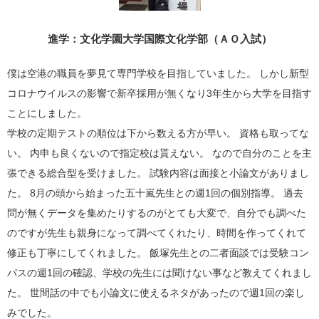
進学：文化学園大学国際文化学部（ＡＯ入試）
僕は空港の職員を夢見て専門学校を目指していました。 しかし新型
コロナウイルスの影響で新卒採用が無くなり3年生から大学を目指す
ことにしました。
学校の定期テストの順位は下から数える方が早い。 資格も取ってな
い。 内申も良くないので指定校は貰えない。 なので自分のことを主
張できる総合型を受けました。 試験内容は面接と小論文がありまし
た。 8月の頭から始まった五十嵐先生との週1回の個別指導。 過去
問が無くデータを集めたりするのがとても大変で、自分でも調べた
のですが先生も親身になって調べてくれたり、時間を作ってくれて
修正も丁寧にしてくれました。 飯塚先生との二者面談では受験コン
パスの週1回の確認、学校の先生には聞けない事など教えてくれまし
た。 世間話の中でも小論文に使えるネタがあったので週1回の楽し
みでした。