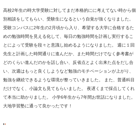
高校
2
年生の時大学受験に対してまだ本格的にに考えてない時から個
別相談をしてもらい、受験生になるという自覚が強くなりました。
受験コンパスに
2
年生の
2
月頃から入り、希望する大学に合格するた
めの勉強時間を見える化して、毎日の勉強時間を計画し実行するこ
とによって受験を段々と意識し始めるようになりました。 週に１回
先生と計画した時間通りに進んだか、また時間だけでなく参考書が
どのくらい進んだのかを話し合い、反省点とよく出来た点をだし合
い、次週はもっと良くしようなど勉強のモチベーションが上がり、
勉強を継続できるような環境が整っていきました。 また、普通科目
だけでなく、小論文も見てもらいました。 夜遅くまで採点してくれ
て本当に助かりました。 小学
6
年生から
7
年間お世話になりました。
大地学習塾に通って良かったです！