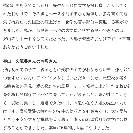
強の計画を立て直したり、先生が一緒に大学を探し直したりしてく
れたおかげで、その後もペースを乱す事なく勉強し、参考書や問題
集で得意だった国語の底上げと、化学の苦手部分を克服する事がで
きました。私が、無事第一志望の大学に合格する事ができたのは、
沢山のサポートをしてくださった、大地学習塾のおかげです。
6
年間
ありがとうございました。
春山 久琉美さんのお母さん
娘は初めての子で、親子ともに受験の全てがわからない中、嫌な顔
1
つせずたくさんのアドバイスをしていただきました。志望校を考え
る時も娘の意見、親の私たちの意見、そして候補に上がった１校
1
校
を分析し的確なアドバイスをしていただきました。娘が迷うことな
く、受験に集中し、邁進できたのは、間違いなく大地の先生のおか
げです。高校受験の時からの先生の信頼と安心感もあり、大学受験
と言う不安で大きな挑戦を乗り越え、本人の希望通りの大学に合格
することができました。本当に
6
年間お世話になりました。