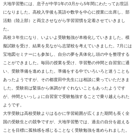
大地学習塾には、息子が中学
1
年の
3
月から
5
年間にわたってお世話
になりました。高校入学後も英語や数学を中心に授業に出席し、部
活動（陸上部）と両立させながら学習習慣を定着させていきまし
た。
高校３年生になり、いよいよ受験勉強が本格化していきました。模
擬試験を受け、結果を見ながら志望校を考えていきました。
7
月には
宝地図セミナーにも参加し、自分の夢を具体化し頭の中を整理する
ことができました。毎回の授業を受け、学習塾の仲間と自習室に通
い、受験準備を進めました。準備をする中でいろいろと迷うことも
あったようですが、その都度田中先生には相談に乗っていただきま
した。受験前は緊張から体調がすぐれないこともあったようです
が、仲間といっしょに自習室で受験勉強することで乗り越えられた
ようです。
大学受験は高校受験よりはるかに学習範囲が広くまた期間も長く全
国の受験生との競争ですが、大地学習塾では、過去の自分を超える
ことを目標に孤独感を感じることなく受験勉強を進められました。