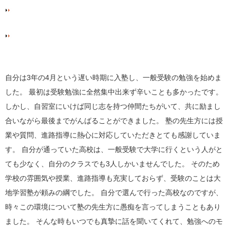
自分は
3
年の
4
月という遅い時期に入塾し、一般受験の勉強を始めま
した。 最初は受験勉強に全然集中出来ず辛いことも多かったです。
しかし、自習室にいけば同じ志を持つ仲間たちがいて、共に励まし
合いながら最後までがんばることができました。 塾の先生方には授
業や質問、進路指導に熱心に対応していただきとても感謝していま
す。 自分が通っていた高校は、一般受験で大学に行くという人がと
ても少なく、自分のクラスでも
3
人しかいませんでした。 そのため
学校の雰囲気や授業、進路指導も充実しておらず、受験のことは大
地学習塾が頼みの綱でした。 自分で選んで行った高校なのですが、
時々この環境について塾の先生方に愚痴を言ってしまうこともあり
ました。 そんな時もいつでも真摯に話を聞いてくれて、勉強へのモ