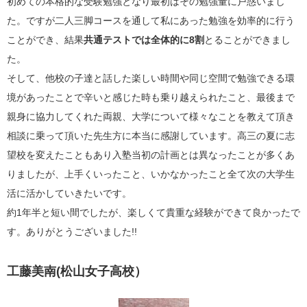
初めての本格的な受験勉強となり最初はその勉強量に戸惑いまし
た。ですが二人三脚コースを通して私にあった勉強を効率的に行う
ことができ、結果
共通テストでは全体的に
8
割
とることができまし
た。
そして、他校の子達と話した楽しい時間や同じ空間で勉強できる環
境があったことで辛いと感じた時も乗り越えられたこと、最後まで
親身に協力してくれた両親、大学について様々なことを教えて頂き
相談に乗って頂いた先生方に本当に感謝しています。高三の夏に志
望校を変えたこともあり入塾当初の計画とは異なったことが多くあ
りましたが、上手くいったこと、いかなかったこと全て次の大学生
活に活かしていきたいです。
約
1
年半と短い間でしたが、楽しくて貴重な経験ができて良かったで
す。ありがとうございました
!!
工藤美南(松山女子高校）