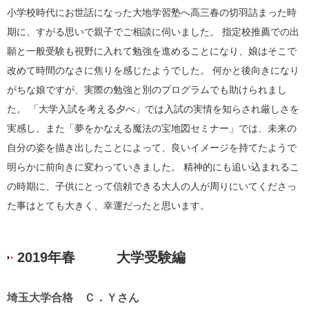
小学校時代にお世話になった大地学習塾へ高三春の切羽詰まった時
期に、すがる思いで親子でご相談に伺いました。 指定校推薦での出
願と一般受験も視野に入れて勉強を進めることになり、娘はそこで
改めて時間のなさに焦りを感じたようでした。 何かと後向きになり
がちな娘ですが、実際の勉強と別のプログラムでも助けられまし
た。 「大学入試を考える夕べ」では入試の実情を知らされ厳しさを
実感し、また「夢をかなえる魔法の宝地図セミナー」では、未来の
自分の姿を描き出したことによって、良いイメージを持てたようで
明らかに前向きに変わっていきました。 精神的にも追い込まれるこ
の時期に、子供にとって信頼できる大人の人が周りにいてくださっ
た事はとても大きく、幸運だったと思います。
2019年春 大学受験編
埼玉大学合格 Ｃ．Ｙさん