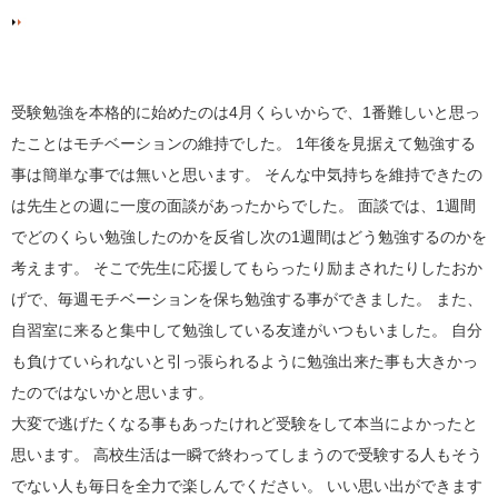
受験勉強を本格的に始めたのは
4
月くらいからで、
1
番難しいと思っ
たことはモチベーションの維持でした。
1
年後を見据えて勉強する
事は簡単な事では無いと思います。 そんな中気持ちを維持できたの
は先生との週に一度の面談があったからでした。 面談では、
1
週間
でどのくらい勉強したのかを反省し次の
1
週間はどう勉強するのかを
考えます。 そこで先生に応援してもらったり励まされたりしたおか
げで、毎週モチベーションを保ち勉強する事ができました。 また、
自習室に来ると集中して勉強している友達がいつもいました。 自分
も負けていられないと引っ張られるように勉強出来た事も大きかっ
たのではないかと思います。
大変で逃げたくなる事もあったけれど受験をして本当によかったと
思います。 高校生活は一瞬で終わってしまうので受験する人もそう
でない人も毎日を全力で楽しんでください。 いい思い出ができます